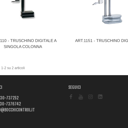
0110 - TRUSCHINO DIGITALE A
ART.1151 - TRUSCHINO DI
izza Di Più
Visualizza Di Più
SINGOLA COLONNA
 1-2 su 2 articoli
CI
SEGUICI
30-737252
30-7376742
O@BOCCHICONTROL.IT