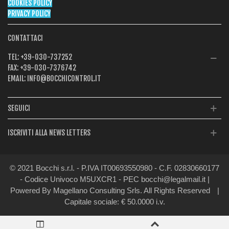
COOKIES POLICY
PRIVACY POLICY
CONTATTACI
TEL:
+39-030-737252
FAX:
+39-030-7376742
EMAIL:
INFO@BOCCHICONTROL.IT
SEGUICI
ISCRIVITI ALLA NEWS LETTERS
© 2021 Bocchi s.r.l. - P.IVA IT00693550980 - C.F. 02830660177
- Codice Univoco M5UXCR1 - PEC bocchi@legalmail.it |
Powered By Magellano Consulting Srls. All Rights Reserved
|
Capitale sociale: € 50.0000 i.v.