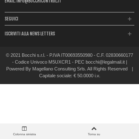
EMAIL:
INFO@BOCCHICONTROL.IT
SEGUICI
ISCRIVITI ALLA NEWS LETTERS
© 2021 Bocchi s.r.l. - P.IVA IT00693550980 - C.F. 02830660177
- Codice Univoco M5UXCR1 - PEC bocchi@legalmail.it |
Powered By Magellano Consulting Srls. All Rights Reserved
|
Capitale sociale: € 50.0000 i.v.
Colonna sinistra
Torna su