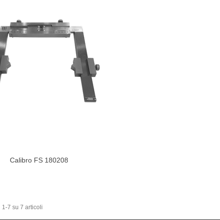
Calibro FS 180208
izza Di Più
 1-7 su 7 articoli