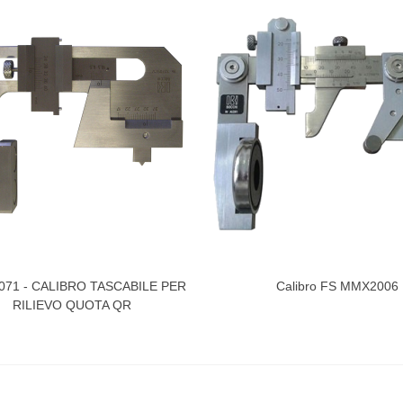
071 - CALIBRO TASCABILE PER
Calibro FS MMX2006
izza Di Più
Visualizza Di Più
RILIEVO QUOTA QR