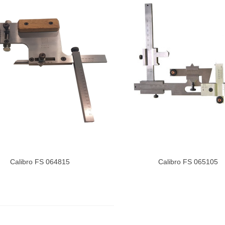
Calibro FS 064815
Calibro FS 065105
izza Di Più
Visualizza Di Più