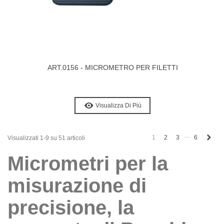
ART.0156 - MICROMETRO PER FILETTI
Visualizza Di Più
…
Pro
1
2
3
6
Visualizzati 1-9 su 51 articoli
Micrometri per la
misurazione di
precisione, la