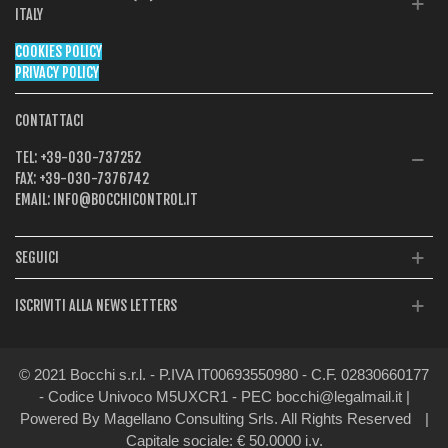
ITALY
COOKIES POLICY
PRIVACY POLICY
CONTATTACI
TEL:
+39-030-737252
FAX:
+39-030-7376742
EMAIL:
INFO@BOCCHICONTROL.IT
SEGUICI
ISCRIVITI ALLA NEWS LETTERS
© 2021 Bocchi s.r.l. - P.IVA IT00693550980 - C.F. 02830660177
- Codice Univoco M5UXCR1 - PEC bocchi@legalmail.it |
Powered By Magellano Consulting Srls. All Rights Reserved
|
Capitale sociale: € 50.0000 i.v.