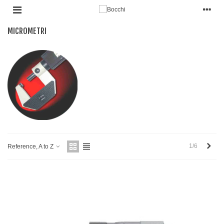
MICROMETRI
Pro
1/6
Reference, A to Z