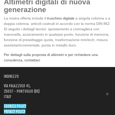
Altimetri digitali di nuova
generazione
La nostra offerta include il
truschino digitale
a singola colonna o a
doppia colonna: articoli costruiti in accordo con la norma DIN 862.
Di seguito i dettagli tecnici: spostamento a cremagliera con
manovella, azzeramento in qualsiasi punto, funzione di memoria,
funzione di presettaggio quote, trasformazione mm/inch, misura
assoluta/incrementale, punta in metallo duro.
Per dettagli sulla proposta di altimetri e per richiedere una
consulenza, contattaci
INDIRIZZO
VIA PALAZZOLO 41,
25037 - PONTOGLIO (BS)
ITALY
COOKIES POLICY
PRIVACY POLICY