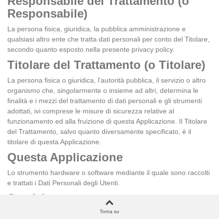
Responsabile del Trattamento (o
Responsabile)
La persona fisica, giuridica, la pubblica amministrazione e
qualsiasi altro ente che tratta dati personali per conto del Titolare,
secondo quanto esposto nella presente privacy policy.
Titolare del Trattamento (o Titolare)
La persona fisica o giuridica, l'autorità pubblica, il servizio o altro
organismo che, singolarmente o insieme ad altri, determina le
finalità e i mezzi del trattamento di dati personali e gli strumenti
adottati, ivi comprese le misure di sicurezza relative al
funzionamento ed alla fruizione di questa Applicazione. Il Titolare
del Trattamento, salvo quanto diversamente specificato, è il
titolare di questa Applicazione.
Questa Applicazione
Lo strumento hardware o software mediante il quale sono raccolti
e trattati i Dati Personali degli Utenti.
Servizio
Torna su
Il Servizio fornito da questa Applicazione così come definito nei