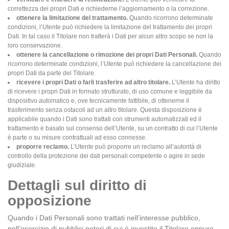
correttezza dei propri Dati e richiederne l’aggiornamento o la correzione.
ottenere la limitazione del trattamento.
Quando ricorrono determinate
condizioni, l’Utente può richiedere la limitazione del trattamento dei propri
Dati. In tal caso il Titolare non tratterà i Dati per alcun altro scopo se non la
loro conservazione.
ottenere la cancellazione o rimozione dei propri Dati Personali.
Quando
ricorrono determinate condizioni, l’Utente può richiedere la cancellazione dei
propri Dati da parte del Titolare.
ricevere i propri Dati o farli trasferire ad altro titolare.
L’Utente ha diritto
di ricevere i propri Dati in formato strutturato, di uso comune e leggibile da
dispositivo automatico e, ove tecnicamente fattibile, di ottenerne il
trasferimento senza ostacoli ad un altro titolare. Questa disposizione è
applicabile quando i Dati sono trattati con strumenti automatizzati ed il
trattamento è basato sul consenso dell’Utente, su un contratto di cui l’Utente
è parte o su misure contrattuali ad esso connesse.
proporre reclamo.
L’Utente può proporre un reclamo all’autorità di
controllo della protezione dei dati personali competente o agire in sede
giudiziale.
Dettagli sul diritto di
opposizione
Quando i Dati Personali sono trattati nell’interesse pubblico,
nell’esercizio di pubblici poteri di cui è investito il Titolare oppure