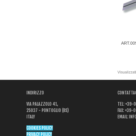
ART.00
Visual
Visualizzati
INDIRIZZO
CONTATTA
VIA PALAZZOLO 41,
TEL:
+39-0
25037 - PONTOGLIO (BS)
FAX:
+39-0
ITALY
EMAIL:
INF
COOKIES POLICY
PRIVACY POLICY