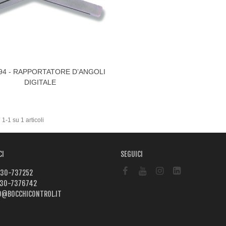
94 - RAPPORTATORE D’ANGOLI
izza Di Più
DIGITALE
 1-1 su 1 articoli
CI
SEGUICI
30-737252
30-7376742
O@BOCCHICONTROL.IT