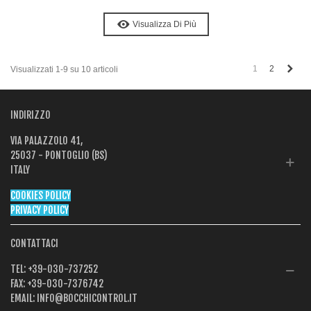
Visualizza Di Più
Pro
1
2
Visualizzati 1-9 su 10 articoli
INDIRIZZO
VIA PALAZZOLO 41,
25037 - PONTOGLIO (BS)
ITALY
COOKIES POLICY
PRIVACY POLICY
CONTATTACI
TEL:
+39-030-737252
FAX:
+39-030-7376742
EMAIL:
INFO@BOCCHICONTROL.IT