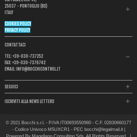
25037 - PONTOGLIO (BS)
ITALY
COOKIES POLICY
PRIVACY POLICY
CONTATTACI
TEL:
+39-030-737252
FAX:
+39-030-7376742
EMAIL:
INFO@BOCCHICONTROL.IT
SEGUICI
ISCRIVITI ALLA NEWS LETTERS
© 2021 Bocchi s.r.l. - P.IVA IT00693550980 - C.F. 02830660177
- Codice Univoco M5UXCR1 - PEC bocchi@legalmail.it |
Powered By Magellano Consulting Srls. All Rights Reserved
|