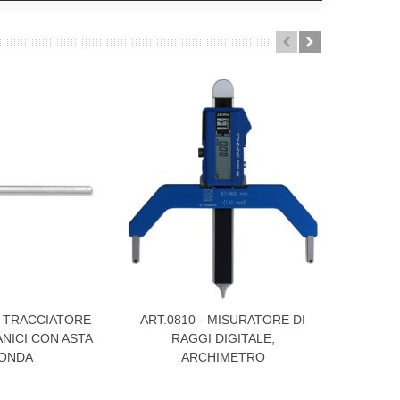
 - TRACCIATORE
ART.0810 - MISURATORE DI
ART. 0
 Più
Visualizza Di Più
Visualiz
NICI CON ASTA
RAGGI DIGITALE,
PER ME
ONDA
ARCHIMETRO