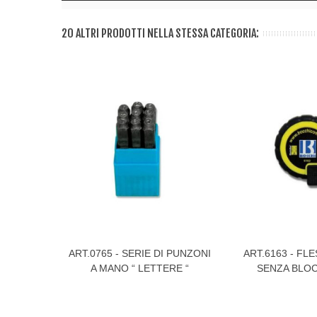
20 ALTRI PRODOTTI NELLA STESSA CATEGORIA:
ART.0765 - SERIE DI PUNZONI
ART.6163 - F
Visualizza Di Più
Visualizza Di Più
A MANO “ LETTERE “
SENZA BLO