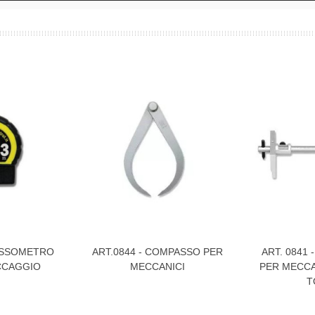
LESSOMETRO
ART.0844 - COMPASSO PER
ART. 0841
Visualizza Di Più
Visualizza Di
CCAGGIO
MECCANICI
PER MECCA
T