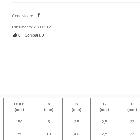
Condividere
Riferimento:
ART.0912
0
Compara
0
UTILE
A
B
C
D
(mm)
(mm)
(mm)
(mm)
(mm)
150
5
2,5
2,5
23
150
10
4,0
2,5
23