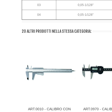
03
0,05-1/128”
04
0,05-1/128”
20 ALTRI PRODOTTI NELLA STESSA CATEGORIA:
ART.0010 - CALIBRO CON
ART.0970 - CALI
Visualizza Di Più
Visualizza Di Più