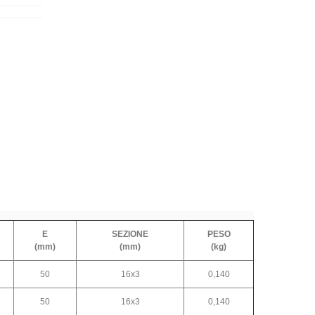
E
SEZIONE
PESO
(mm)
(mm)
(kg)
50
16x3
0,140
50
16x3
0,140