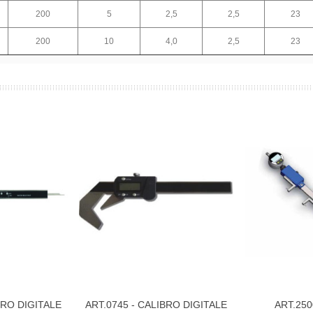
200
5
2,5
2,5
23
200
10
4,0
2,5
23
BRO DIGITALE
ART.0745 - CALIBRO DIGITALE
ART.250
Visualizza Di Più
Visualizza Di