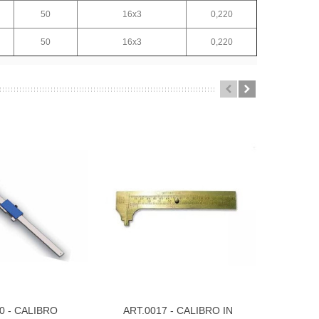
50
16x3
0,220
50
16x3
0,220
0 - CALIBRO
ART.0017 - CALIBRO IN
ART.00
 Più
Visualizza Di Più
Visualiz