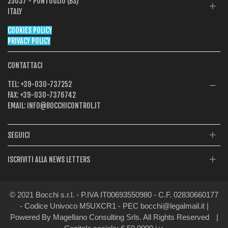
25037 - PONTOGLIO (BS)
ITALY
COOKIES POLICY
PRIVACY POLICY
CONTATTACI
TEL:
+39-030-737252
FAX:
+39-030-7376742
EMAIL:
INFO@BOCCHICONTROL.IT
SEGUICI
ISCRIVITI ALLA NEWS LETTERS
© 2021 Bocchi s.r.l. - P.IVA IT00693550980 - C.F. 02830660177
- Codice Univoco M5UXCR1 - PEC bocchi@legalmail.it |
Powered By Magellano Consulting Srls. All Rights Reserved
|