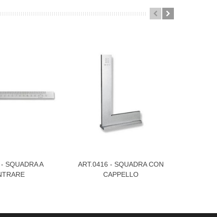
 - SQUADRA A
ART.0416 - SQUADRA CON
ART.04
 Più
Visualizza Di Più
Visualiz
NTRARE
CAPPELLO