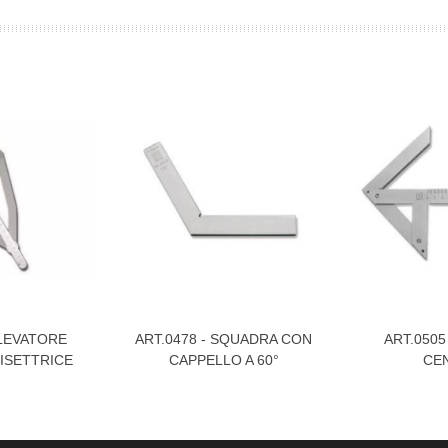
ILEVATORE
ART.0478 - SQUADRA CON
ART.0505
Visualizza Di Più
Visualizza Di
ISETTRICE
CAPPELLO A 60°
CE