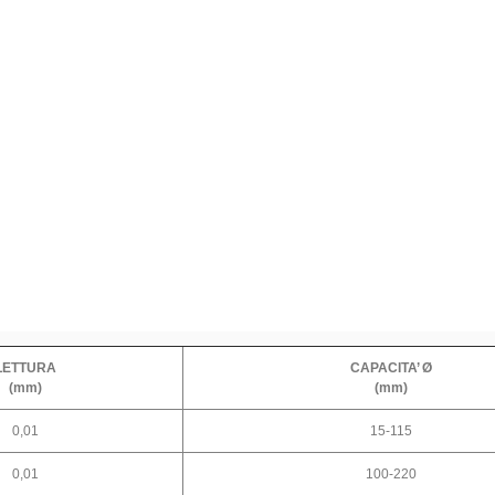
LETTURA
CAPACITA’ Ø
(mm)
(mm)
0,01
15-115
0,01
100-220