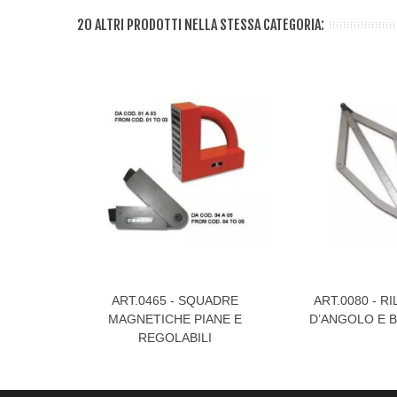
20 ALTRI PRODOTTI NELLA STESSA CATEGORIA:
ART.0465 - SQUADRE
ART.0080 - R
Visualizza Di Più
Visualizza Di Più
MAGNETICHE PIANE E
D’ANGOLO E B
REGOLABILI