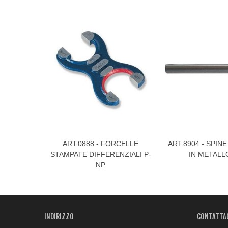
ART.0888 - FORCELLE
ART.8904 - SPIN
Visualizza Di Più
Visualizza Di Più
STAMPATE DIFFERENZIALI P-
IN METALL
NP
INDIRIZZO
CONTATTA