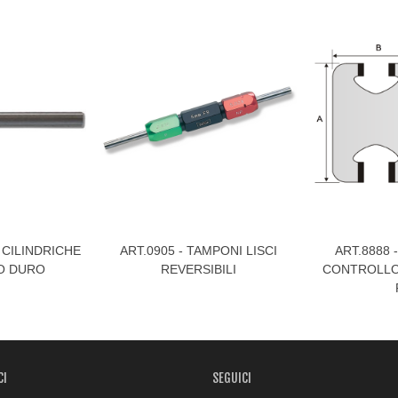
E CILINDRICHE
ART.0905 - TAMPONI LISCI
ART.8888 
Visualizza Di Più
Visualizza Di
O DURO
REVERSIBILI
CONTROLLO 
CI
SEGUICI