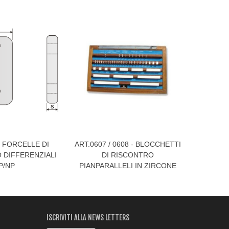
- FORCELLE DI
ART.0607 / 0608 - BLOCCHETTI
ART.0901
 Più
Visualizza Di Più
Visualiz
DIFFERENZIALI
DI RISCONTRO
IN ACCIA
P/NP
PIANPARALLELI IN ZIRCONE
CERAMICO
ISCRIVITI ALLA NEWS LETTERS