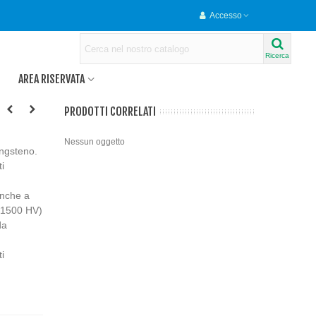
Accesso
Ricerca
AREA RISERVATA
PRODOTTI CORRELATI
Nessun oggetto
ungsteno.
ti
anche a
 (1500 HV)
da
i