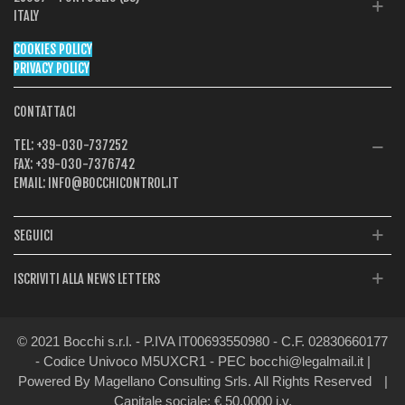
ITALY
COOKIES POLICY
PRIVACY POLICY
CONTATTACI
TEL:
+39-030-737252
FAX:
+39-030-7376742
EMAIL:
INFO@BOCCHICONTROL.IT
SEGUICI
ISCRIVITI ALLA NEWS LETTERS
© 2021 Bocchi s.r.l. - P.IVA IT00693550980 - C.F. 02830660177
- Codice Univoco M5UXCR1 - PEC bocchi@legalmail.it |
Powered By Magellano Consulting Srls. All Rights Reserved
|
Capitale sociale: € 50.0000 i.v.