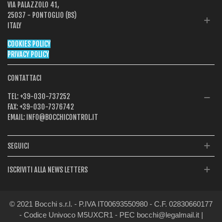
VIA PALAZZOLO 41,
25037 - PONTOGLIO (BS)
ITALY
COOKIES POLICY
PRIVACY POLICY
CONTATTACI
TEL:
+39-030-737252
FAX:
+39-030-7376742
EMAIL:
INFO@BOCCHICONTROL.IT
SEGUICI
ISCRIVITI ALLA NEWS LETTERS
© 2021 Bocchi s.r.l. - P.IVA IT00693550980 - C.F. 02830660177
- Codice Univoco M5UXCR1 - PEC bocchi@legalmail.it |