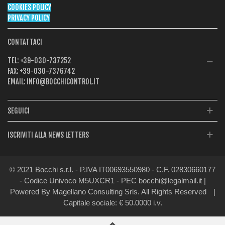
COOKIES POLICY
PRIVACY POLICY
CONTATTACI
TEL:
+39-030-737252
FAX:
+39-030-7376742
EMAIL:
INFO@BOCCHICONTROL.IT
SEGUICI
ISCRIVITI ALLA NEWS LETTERS
© 2021 Bocchi s.r.l. - P.IVA IT00693550980 - C.F. 02830660177
- Codice Univoco M5UXCR1 - PEC bocchi@legalmail.it |
Powered By Magellano Consulting Srls. All Rights Reserved
|
Capitale sociale: € 50.0000 i.v.