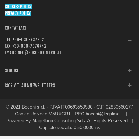
COOKIES POLICY
PRIVACY POLICY
CONTATTACI
TEL:
+39-030-737252
FAX:
+39-030-7376742
EMAIL:
INFO@BOCCHICONTROL.IT
SEGUICI
ISCRIVITI ALLA NEWS LETTERS
© 2021 Bocchi s.r.l. - P.IVA IT00693550980 - C.F. 02830660177
- Codice Univoco M5UXCR1 - PEC bocchi@legalmail.it |
Powered By Magellano Consulting Srls. All Rights Reserved
|
Capitale sociale: € 50.0000 i.v.