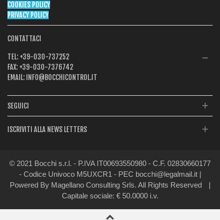
COOKIES POLICY
PRIVACY POLICY
CONTATTACI
TEL:
+39-030-737252
FAX:
+39-030-7376742
EMAIL:
INFO@BOCCHICONTROL.IT
SEGUICI
ISCRIVITI ALLA NEWS LETTERS
© 2021 Bocchi s.r.l. - P.IVA IT00693550980 - C.F. 02830660177
- Codice Univoco M5UXCR1 - PEC bocchi@legalmail.it |
Powered By Magellano Consulting Srls. All Rights Reserved
|
Capitale sociale: € 50.0000 i.v.